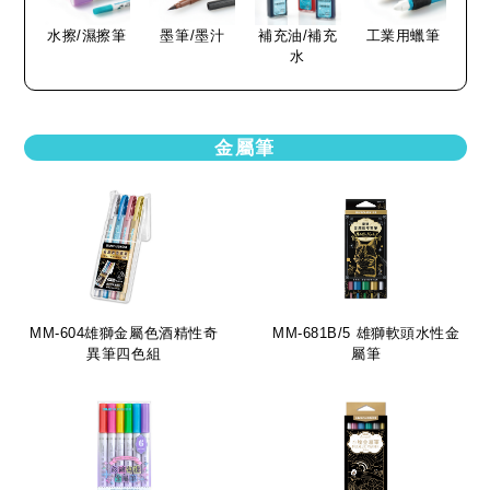
水擦/濕擦筆
墨筆/墨汁
補充油/補充
工業用蠟筆
水
金屬筆
MM-604雄獅金屬色酒精性奇
MM-681B/5 雄獅軟頭水性金
異筆四色組
屬筆