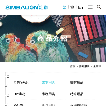
繁
簡
En
商品介紹
首頁
書寫用具
金屬筆
奇異®系列
書寫用具
畫材用品
DIY畫材
事務用具
特殊用品
奶油獅
生活用品
永續與認證