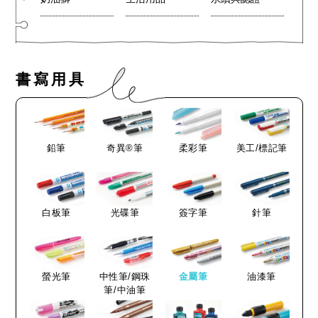
書寫用具
鉛筆
奇異®筆
柔彩筆
美工/標記筆
白板筆
光碟筆
簽字筆
針筆
螢光筆
中性筆/鋼珠
金屬筆
油漆筆
筆/中油筆