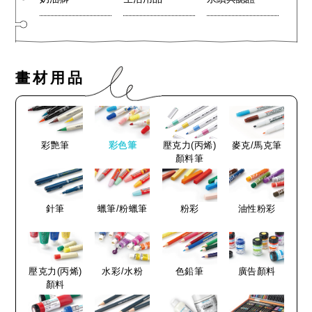
畫材用品
彩艷筆
彩色筆
壓克力(丙烯)
麥克/馬克筆
顏料筆
針筆
蠟筆/粉蠟筆
粉彩
油性粉彩
壓克力(丙烯)
水彩/水粉
色鉛筆
廣告顏料
顏料