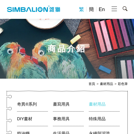
繁
簡
En
商品介紹
首頁
畫材用品
彩色筆
奇異®系列
書寫用具
畫材用品
DIY畫材
事務用具
特殊用品
奶油獅
生活用品
永續與認證