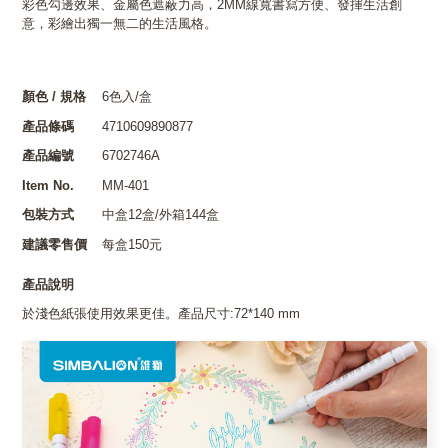
彩色勾邊效果、金屬色遮蔽力高，2MM線寬書寫方便、發揮生活創
意，彩繪出獨一無二的生活風格。
顏色 / 規格
6色入/盒
產品條碼
4710609890877
產品編號
6702746A
Item No.
MM-401
包裝方式
中盒12盒/外箱144盒
建議零售價
每盒150元
產品說明
於淺色紙張使用效果更佳。產品尺寸:72*140 mm