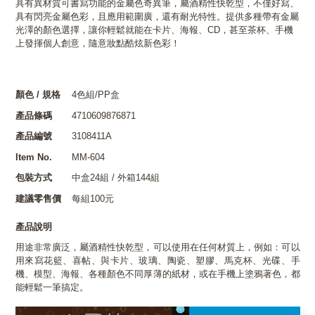
具有異材質可書寫功能的金屬色奇異筆，屬酒精性快乾型，不僅好寫、
具有閃亮金屬色彩，且應用範圍廣，還有耐光特性。提供多種帶有金屬
光澤的顏色選擇，讓你輕鬆就能在卡片、海報、CD，甚至茶杯、手機
上發揮個人創意，隨意妝點酷炫新色彩！
顏色 / 規格
4色組/PP盒
產品條碼
4710609876871
產品編號
3108411A
Item No.
MM-604
包裝方式
中盒24組 / 外箱144組
建議零售價
每組100元
產品說明
用途非常廣泛，屬酒精性快乾型，可以使用在任何材質上，例如：可以
用來寫花籃、喜帖、與卡片、玻璃、陶瓷、塑膠、馬克杯、光碟、手
機、模型、海報、各種顏色不同厚薄的紙材，或在手機上塗鴉著色，都
能輕鬆一筆搞定。