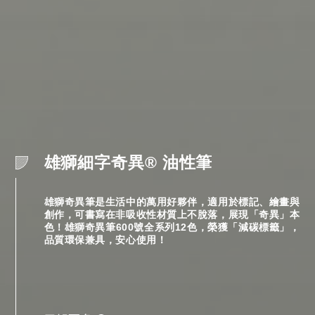
WCK 雲波固型水彩
KREEMO® 系列專業色鉛筆德國
神奇的浮水畫印染，原來這麼簡
自製生活的美，百變彩虹染方巾
雄獅細字奇異® 油性筆
色芯配方，專業級首選
單！
【WCK 雲波固型水彩】採用獨家設計的雲波造型調色盤
可瑞莫KREEMO® 系列專業色鉛筆德國色芯配方，筆觸
雄獅彩虹染共有6色顏料，可在布料與紙材上自由染出繽
雄獅彩虹染可在布料與紙材上自由染出繽紛色彩，從衣
雄獅奇異筆是生活中的萬用好夥伴，適用於標記、繪畫與
盒包裝，獨特設計筆架凹槽讓置筆便利不滑動、繪具1
細膩，色澤通透，疊色層次豐富，滑順畫感，專業級首選
紛色彩，從衣服、襪子、背包等生活風格小物，皆適合創
服、襪子、背包等生活風格小物，皆適合創作出屬於個人
創作，可書寫在非吸收性材質上不脫落，展現「奇異」本
支、吸水海綿、調色盤，體積輕巧且攜帶方便，非常適用
作出屬於個人的獨特配色。顏料安全無毒，居家也能輕
的獨特配色。
色！雄獅奇異筆600號全系列12色，榮獲「減碳標籤」，
於戶外寫生及隨筆創作。
鬆與孩子一同享受玩色生活！
品質環保兼具，安心使用！