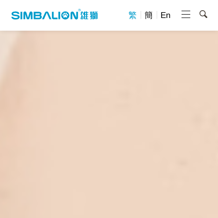
繁
簡
En