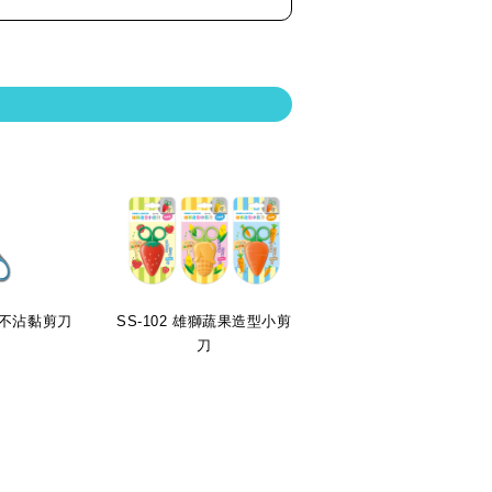
雄獅不沾黏剪刀
SS-102 雄獅蔬果造型小剪
刀