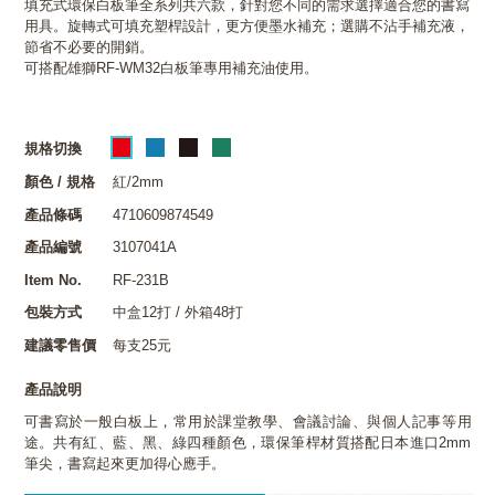
填充式環保白板筆全系列共六款，針對您不同的需求選擇適合您的書寫
用具。旋轉式可填充塑桿設計，更方便墨水補充；選購不沾手補充液，
節省不必要的開銷。
可搭配雄獅RF-WM32白板筆專用補充油使用。
規格切換
顏色 / 規格
紅/2mm
產品條碼
4710609874549
產品編號
3107041A
Item No.
RF-231B
包裝方式
中盒12打 / 外箱48打
建議零售價
每支25元
產品說明
可書寫於一般白板上，常用於課堂教學、會議討論、與個人記事等用
途。共有紅、藍、黑、綠四種顏色，環保筆桿材質搭配日本進口2mm
筆尖，書寫起來更加得心應手。