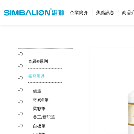
/head>
企業簡介
焦點訊息
商品
奇異®系列
書寫用具
鉛筆
奇異®筆
柔彩筆
美工/標記筆
白板筆