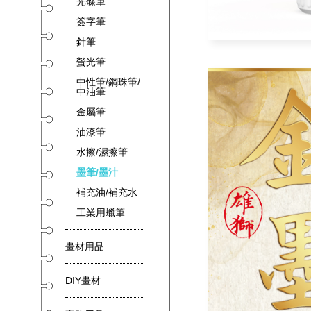
光碟筆
簽字筆
針筆
螢光筆
中性筆/鋼珠筆/
中油筆
金屬筆
油漆筆
水擦/濕擦筆
墨筆/墨汁
補充油/補充水
工業用蠟筆
畫材用品
DIY畫材