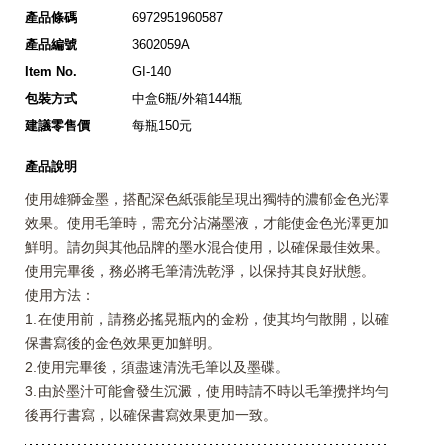
產品條碼
6972951960587
產品編號
3602059A
Item No.
GI-140
包裝方式
中盒6瓶/外箱144瓶
建議零售價
每瓶150元
產品說明
使用雄獅金墨，搭配深色紙張能呈現出獨特的濃郁金色光澤
效果。使用毛筆時，需充分沾滿墨液，才能使金色光澤更加
鮮明。請勿與其他品牌的墨水混合使用，以確保最佳效果。
使用完畢後，務必將毛筆清洗乾淨，以保持其良好狀態。
使用方法：
1.在使用前，請務必搖晃瓶內的金粉，使其均勻散開，以確
保書寫後的金色效果更加鮮明。
2.使用完畢後，須盡速清洗毛筆以及墨碟。
3.由於墨汁可能會發生沉澱，使用時請不時以毛筆攪拌均勻
後再行書寫，以確保書寫效果更加一致。