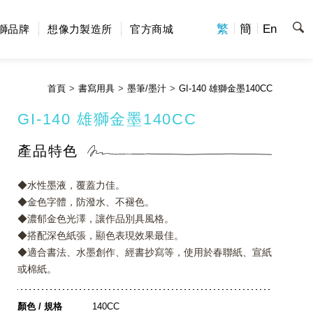
繁
簡
En
獅品牌
想像力製造所
官方商城
首頁
書寫用具
墨筆/墨汁
GI-140 雄獅金墨140CC
GI-140 雄獅金墨140CC
產品特色
◆水性墨液，覆蓋力佳。
◆金色字體，防潑水、不褪色。
◆濃郁金色光澤，讓作品別具風格。
◆搭配深色紙張，顯色表現效果最佳。
◆適合書法、水墨創作、經書抄寫等，使用於春聯紙、宣紙
或棉紙。
顏色 / 規格
140CC