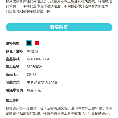
採用柔軟富彈性的尖頭設計，讓使用者馬上感受到輕快柔軟、彈性絶佳
的筆觸，下筆時的黑墨色澤濃淡適度，不用擔心墨汁過剩會弄髒紙本，
無論是再細膩的字體都難不倒
我要購買
規格切換
顏色 / 規格
黑/雙頭
產品條碼
4710609750041
產品編號
3105003A
Item No.
CB-35
包裝方式
中盒24支/外箱144支
建議零售價
每支35元
產品說明
最常適用於一般書信、賀卡及書法練習等。展現專業的工整字體，即使
是國畫作品細節的點綴、輪廓勾邊修飾工具等效果也可巧妙輔助運用。