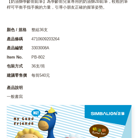
【奶油獅學齡前鉛筆】為學齡前兒童專用的奶油獅2B鉛筆，較粗的筆
桿可平衡手指手腕的力量，引導小朋友正確的握筆姿勢。
顏色 / 規格
整組36支
產品條碼
4710609203264
產品編號
3303008A
Item No.
PB-802
包裝方式
36支/筒
建議零售價
每筒540元
產品說明
一般書寫