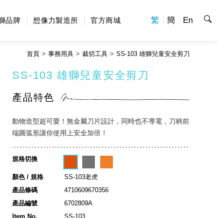
繁
簡
En
獅品牌
想像力製造所
官方商城
首頁
事務用具
裁切工具
SS-103 雄獅兒童安全剪刀
SS-103 雄獅兒童安全剪刀
產品特色
動物造型超可愛！無金屬刀片設計，同時也不導電，刀柄前
端圓弧形讓你使用上安全加倍！
規格切換
顏色 / 規格
SS-103老虎
產品條碼
4710609670356
產品編號
6702809A
Item No.
SS-103