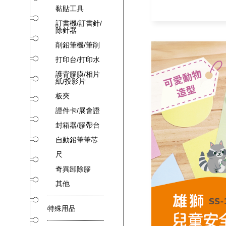
黏貼工具
訂書機/訂書針/
除針器
削鉛筆機/筆削
打印台/打印水
護背膠膜/相片
紙/投影片
板夾
證件卡/展會證
封箱器/膠帶台
自動鉛筆筆芯
尺
奇異卸除膠
其他
特殊用品