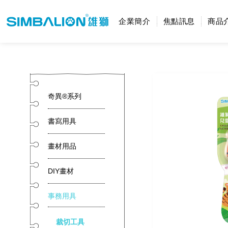
企業簡介
焦點訊息
商品
奇異®系列
書寫用具
畫材用品
DIY畫材
事務用具
裁切工具