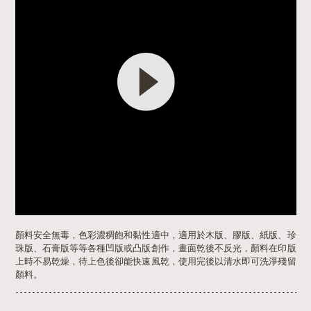
顏料安全無毒，色彩濃稠飽和黏性適中，適用於木版、膠版、紙版、珍
珠版、石膏版等等各種凹版或凸版創作，畫面乾後不反光，顏料在印版
上時不易乾燥，待上色後卻能快速風乾，使用完後以清水即可洗淨殘留
顏料。