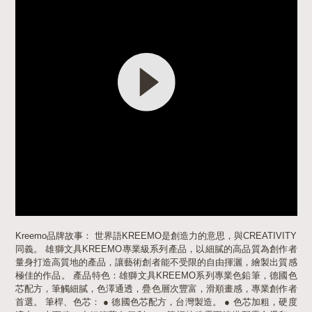
Kreemo品牌故事： 世界語KREEMO是創造力的意思，與CREATIVITY
同義。 雄獅文具KREEMO專業級系列產品，以細膩的高品質為創作者
量身打造高質地的產品，讓藝術創者能不受限的自由揮灑，繪製出質感
極佳的作品。 產品特色：雄獅文具KREEMO系列專業色鉛筆，德國色
芯配方，筆觸細膩，色澤通透，疊色層次豐富，滑順畫感，專業創作者
首選。 筆桿、色芯： ● 德國色芯配方，台灣製造。 ● 色芯加粗，硬度