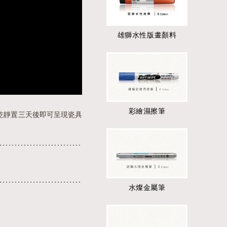
雄獅水性版畫顏料
彩繪濕擦筆
風乾靜置三天後即可呈現瓷具
水燦金屬筆