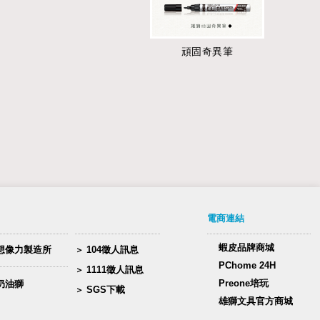
頑固奇異筆
電商連結
蝦皮品牌商城
想像力製造所
104徵人訊息
PChome 24H
1111徵人訊息
Preone培玩
奶油獅
SGS下載
雄獅文具官方商城