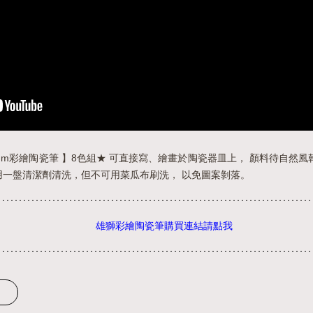
.0mm彩繪陶瓷筆 】8色組★ 可直接寫、繪畫於陶瓷器皿上， 顏料待自然
用一盤清潔劑清洗，但不可用菜瓜布刷洗， 以免圖案剝落。
雄獅彩繪陶瓷筆購買連結請點我