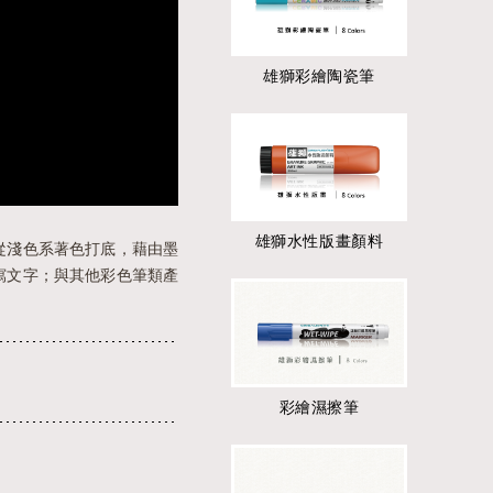
雄獅彩繪陶瓷筆
雄獅水性版畫顏料
從淺色系著色打底，藉由墨
寫文字；與其他彩色筆類產
彩繪濕擦筆