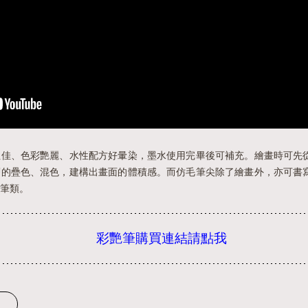
性佳、色彩艷麗、水性配方好暈染，墨水使用完畢後可補充。繪畫時可先
層的疊色、混色，建構出畫面的體積感。而仿毛筆尖除了繪畫外，亦可書
筆類。
彩艷筆購買連結請點我