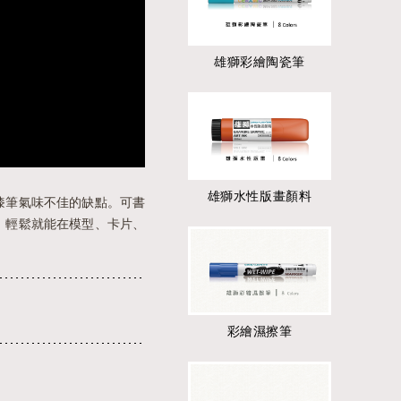
雄獅彩繪陶瓷筆
雄獅水性版畫顏料
漆筆氣味不佳的缺點。可書
，輕鬆就能在模型、卡片、
彩繪濕擦筆