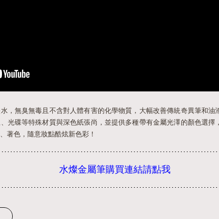
墨水，無臭無毒且不含對人體有害的化學物質，大幅改善傳統奇異筆和油
瓷、光碟等特殊材質與深色紙張尚，並提供多種帶有金屬光澤的顏色選擇
、著色，隨意妝點酷炫新色彩！
水燦金屬筆購買連結請點我