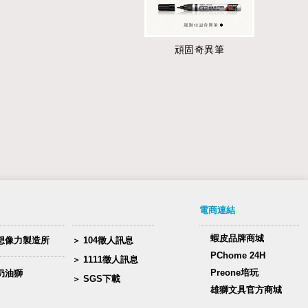
頑固奇異筆
電商連結
蝦皮品牌商城
想像力製造所
104徵人訊息
PChome 24H
1111徵人訊息
Preone培玩
奶油獅
SGS下載
雄獅文具官方商城