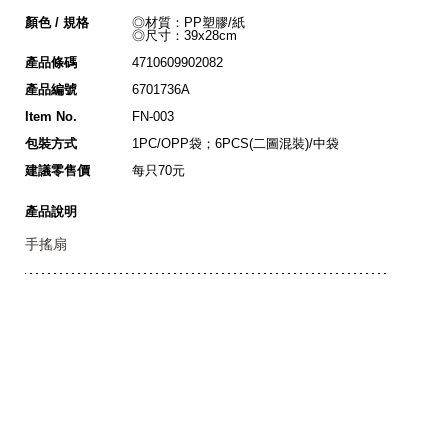
顏色 / 規格
◎材質：PP塑膠/紙
◎尺寸：39x28cm
產品條碼
4710609902082
產品編號
6701736A
Item No.
FN-003
包裝方式
1PC/OPP袋；6PCS(二圖混裝)/中袋
建議零售價
每只70元
產品說明
手搖扇