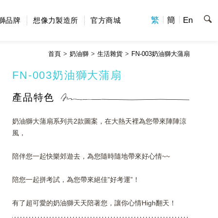
繁
簡
En
獅品牌
想像力製造所
官方商城
首頁
奶油獅
生活雜貨
FN-003奶油獅大蒲扇
FN-003奶油獅大蒲扇
產品特色
奶油獅大蒲扇系列共2款圖案，在大熱天裡為您帶來陣陣涼
風，
陪伴您一起快樂郊遊去，為您隨時隨地帶來好心情~~
陪您一起拼考試，為您帶來絕佳”好考運”！
有了超可愛的奶油獅天天陪著您，讓你心情High翻天！