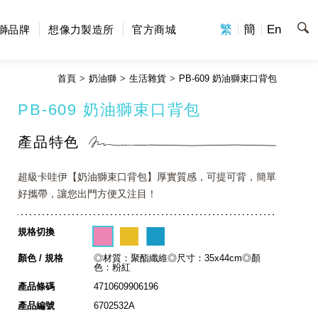
繁
簡
En
獅品牌
想像力製造所
官方商城
首頁
奶油獅
生活雜貨
PB-609 奶油獅束口背包
PB-609 奶油獅束口背包
產品特色
超級卡哇伊【奶油獅束口背包】厚實質感，可提可背，簡單
好攜帶，讓您出門方便又注目！
規格切換
顏色 / 規格
◎材質：聚酯纖維◎尺寸：35x44cm◎顏
色：粉紅
產品條碼
4710609906196
產品編號
6702532A