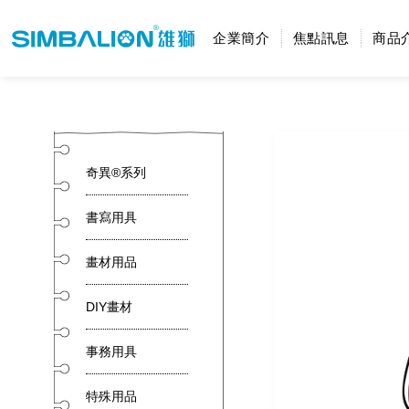
企業簡介
焦點訊息
商品
奇異®系列
書寫用具
畫材用品
DIY畫材
事務用具
特殊用品