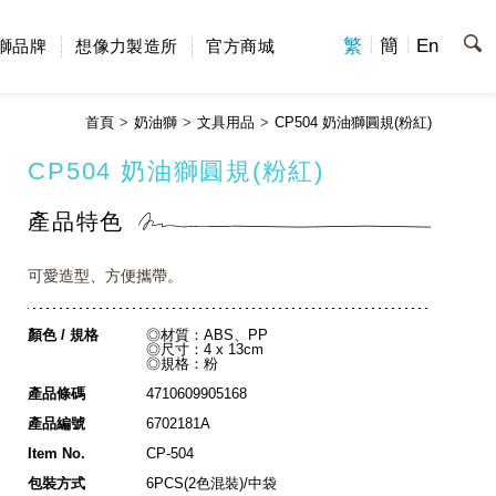
繁
簡
En
獅品牌
想像力製造所
官方商城
首頁
奶油獅
文具用品
CP504 奶油獅圓規(粉紅)
CP504 奶油獅圓規(粉紅)
產品特色
可愛造型、方便攜帶。
顏色 / 規格
◎材質：ABS、PP
◎尺寸：4 x 13cm
◎規格：粉
產品條碼
4710609905168
產品編號
6702181A
Item No.
CP-504
包裝方式
6PCS(2色混裝)/中袋