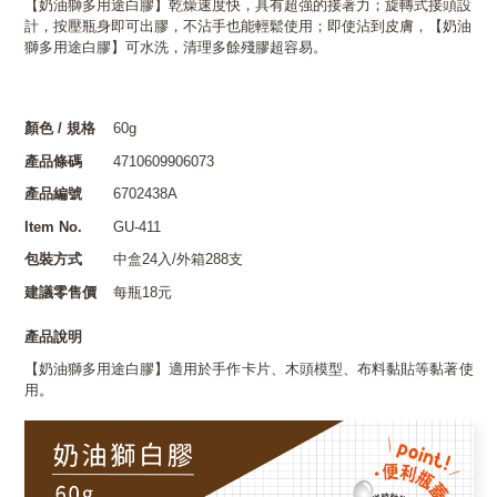
【奶油獅多用途白膠】乾燥速度快，具有超強的接著力；旋轉式接頭設
計，按壓瓶身即可出膠，不沾手也能輕鬆使用；即使沾到皮膚，【奶油
獅多用途白膠】可水洗，清理多餘殘膠超容易。
顏色 / 規格
60g
產品條碼
4710609906073
產品編號
6702438A
Item No.
GU-411
包裝方式
中盒24入/外箱288支
建議零售價
每瓶18元
產品說明
【奶油獅多用途白膠】適用於手作卡片、木頭模型、布料黏貼等黏著使
用。