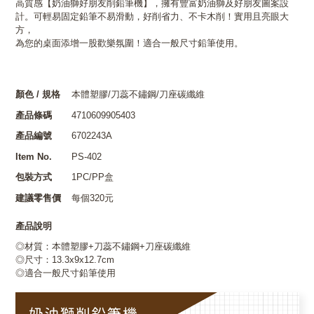
高質感【奶油獅好朋友削鉛筆機】，擁有豐富奶油獅及好朋友圖案設
計。可輕易固定鉛筆不易滑動，好削省力、不卡木削！實用且亮眼大
方，
為您的桌面添增一股歡樂氛圍！適合一般尺寸鉛筆使用。
顏色 / 規格
本體塑膠/刀蕊不鏽鋼/刀座碳纖維
產品條碼
4710609905403
產品編號
6702243A
Item No.
PS-402
包裝方式
1PC/PP盒
建議零售價
每個320元
產品說明
◎材質：本體塑膠+刀蕊不鏽鋼+刀座碳纖維
◎尺寸：13.3x9x12.7cm
◎適合一般尺寸鉛筆使用