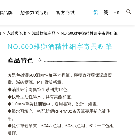
繁
簡
En
獅品牌
想像力製造所
官方商城
頁
永續與認證
減碳標籤商品
NO.600雄獅酒精性細字奇異® 筆
NO.600雄獅酒精性細字奇異® 筆
產品特色
★黑色雄獅600酒精性細字奇異筆，榮獲政府環保認證標
章、減碳標籤、MIT微笑標章。
◆油性細字奇異筆全系列共12色。
◆快乾型油性墨水，具有高飽和度。
◆1.0mm筆尖粗細適中，適用書寫、設計、繪畫。
◆墨水可填充，搭配雄獅RF-PM32奇異筆專用補充液使
用。
◆提供單色單支，604四色組、608八色組、612十二色組
選擇。