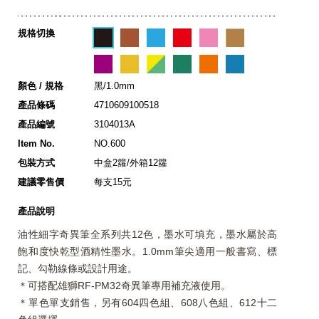
規格切換
顏色 / 規格
黑/1.0mm
產品條碼
4710609100518
產品編號
3104013A
Item No.
NO.600
包裝方式
中盒2籮/外箱12籮
建議零售價
每支15元
產品說明
油性細字奇異筆全系列共12色，墨水可填充，墨水屬於高
飽和度快乾型酒精性墨水。1.0mm筆尖適用一般書寫、標
記、勾勒線條或設計用途。
＊可搭配雄獅RF-PM32奇異筆專用補充液使用。
＊單色單支銷售，另有604四色組、608八色組、612十二