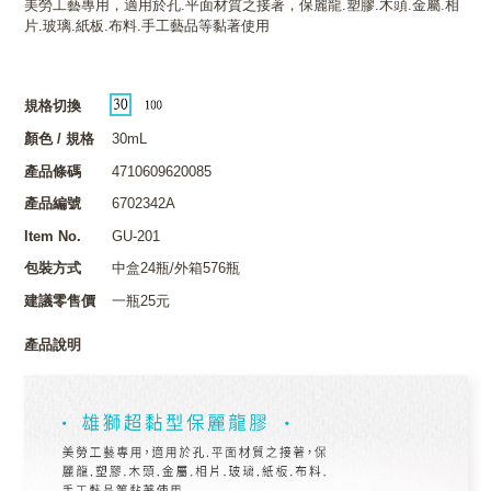
美勞工藝專用，適用於孔.平面材質之接著，保麗龍.塑膠.木頭.金屬.相
片.玻璃.紙板.布料.手工藝品等黏著使用
規格切換
顏色 / 規格
30mL
產品條碼
4710609620085
產品編號
6702342A
Item No.
GU-201
包裝方式
中盒24瓶/外箱576瓶
建議零售價
一瓶25元
產品說明