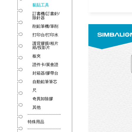
黏貼工具
訂書機/訂書針/
除針器
削鉛筆機/筆削
打印台/打印水
護背膠膜/相片
紙/投影片
板夾
證件卡/展會證
封箱器/膠帶台
自動鉛筆筆芯
尺
奇異卸除膠
其他
特殊用品