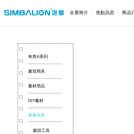
企業簡介
焦點訊息
商品
奇異®系列
書寫用具
畫材用品
DIY畫材
事務用具
裁切工具