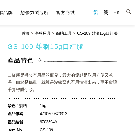
繁
簡
En
獅品牌
想像力製造所
官方商城
首頁
事務用具
黏貼工具
GS-109 雄獅15g口紅膠
GS-109 雄獅15g口紅膠
產品特色
口紅膠是辦公室用品的寵兒，最大的優點是取用方便又乾
淨，由於是條狀，就算是沒鎖緊也不用怕滴出來，更不會讓
手弄得髒兮兮。
顏色 / 規格
15g
產品條碼
4710609620313
產品編號
6702394A
Item No.
GS-109