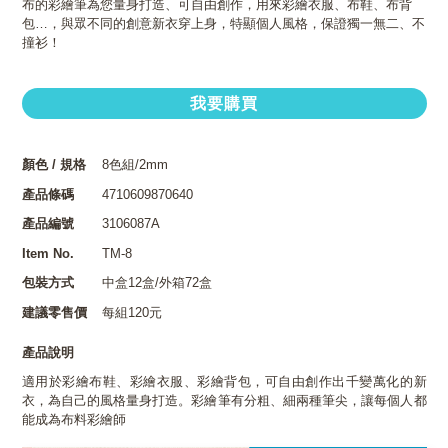
布的彩繪筆為您量身打造、可自由創作，用來彩繪衣服、布鞋、布背
包…，與眾不同的創意新衣穿上身，特顯個人風格，保證獨一無二、不
撞衫！
我要購買
顏色 / 規格
8色組/2mm
產品條碼
4710609870640
產品編號
3106087A
Item No.
TM-8
包裝方式
中盒12盒/外箱72盒
建議零售價
每組120元
產品說明
適用於彩繪布鞋、彩繪衣服、彩繪背包，可自由創作出千變萬化的新
衣，為自己的風格量身打造。彩繪筆有分粗、細兩種筆尖，讓每個人都
能成為布料彩繪師