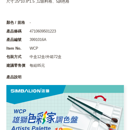
尺寸:25*10.8*1.5 ,12顏料格、5調色格
顏色 / 規格
-
產品條碼
4710609501223
產品編號
3991016A
Item No.
WCP
包裝方式
中盒12盒/外箱72盒
建議零售價
每組85元
產品說明