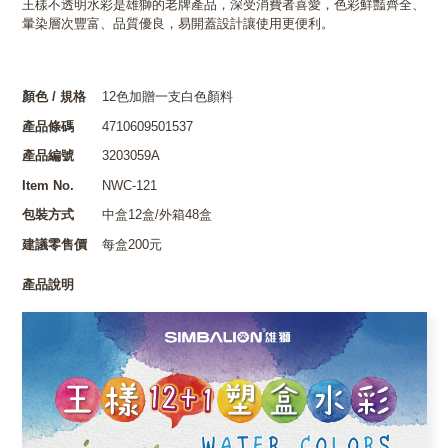
王樣不透明水彩是雄獅的老牌產品，深受消費者喜愛，色彩鮮豔齊全、
暈染層次豐富、品質優良，易開蓋設計讓使用更便利。
顏色 / 規格
12色加贈一支白色顏料
產品條碼
4710609501537
產品編號
3203059A
Item No.
NWC-121
包裝方式
中盒12盒/外箱48盒
建議零售價
每盒200元
產品說明