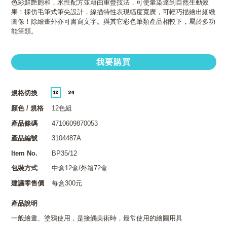
色彩鮮艷飽和，水性配方並藉由重疊技法，可使暈染達到自然生動效
果！採仿毛筆式筆尖設計，線描特性表現幅度寬廣，可輕巧描繪出細緻
圖像！除繪畫外亦可書寫文字。與其它彩色筆類產品相較下，屬於多功
能筆類。
我要購買
規格切換
顏色 / 規格
12色組
產品條碼
4710609870053
產品編號
3104487A
Item No.
BP35/12
包裝方式
中盒12盒/外箱72盒
建議零售價
每盒300元
產品說明
一般繪畫、塗鴉使用，是接觸美術時，最常使用的繪圖用具