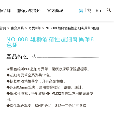
繁
簡
En
獅品牌
想像力製造所
官方商城
首頁
書寫用具
奇異®筆
NO.808 雄獅酒精性超細奇異筆8色組
NO.808 雄獅酒精性超細奇異筆8
色組
產品特色
★黑色雄獅800超細奇異筆，榮獲政府環保認證標章。
◆超細奇異筆全系列共12色。
◆快乾型酒精性墨水，具有高飽和度。
◆超細0.5mm筆尖，適用書寫標記、繪畫、設計。
◆墨水可填充，搭配雄獅RF-PM32奇異筆專用補充液使
用。
◆提供單色單支、804四色組、812十二色組可選購。