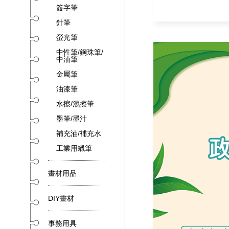
簽字筆
針筆
螢光筆
中性筆/鋼珠筆/
中油筆
金屬筆
油漆筆
水擦/濕擦筆
墨筆/墨汁
補充油/補充水
工業用蠟筆
畫材用品
DIY畫材
事務用具