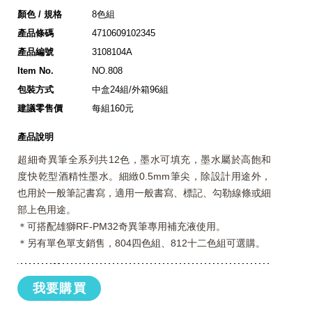
顏色 / 規格
8色組
產品條碼
4710609102345
產品編號
3108104A
Item No.
NO.808
包裝方式
中盒24組/外箱96組
建議零售價
每組160元
產品說明
超細奇異筆全系列共12色，墨水可填充，墨水屬於高飽和
度快乾型酒精性墨水。細緻0.5mm筆尖，除設計用途外，
也用於一般筆記書寫，適用一般書寫、標記、勾勒線條或細
部上色用途。
＊可搭配雄獅RF-PM32奇異筆專用補充液使用。
＊另有單色單支銷售，804四色組、812十二色組可選購。
我要購買