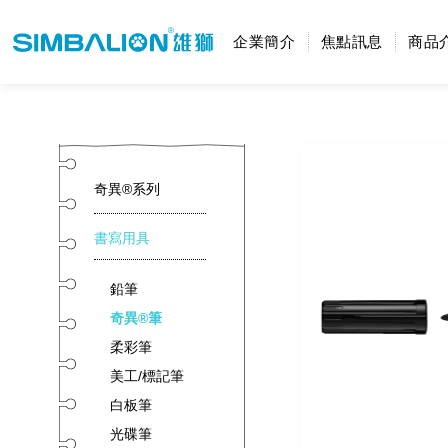
企業簡介
焦點訊息
商品
奇異®系列
書寫用具
鉛筆
奇異®筆
柔彩筆
美工/標記筆
白板筆
光碟筆