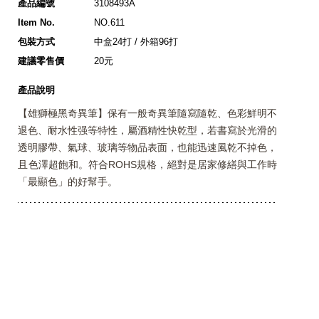
產品編號
3108493A
Item No.
NO.611
包裝方式
中盒24打 / 外箱96打
建議零售價
20元
產品說明
【雄獅極黑奇異筆】保有一般奇異筆隨寫隨乾、色彩鮮明不
退色、耐水性强等特性，屬酒精性快乾型，若書寫於光滑的
透明膠帶、氣球、玻璃等物品表面，也能迅速風乾不掉色，
且色澤超飽和。符合ROHS規格，絕對是居家修繕與工作時
「最顯色」的好幫手。