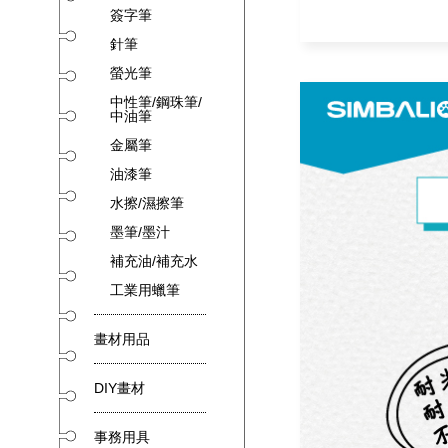
簽字筆
針筆
螢光筆
中性筆/鋼珠筆/
中油筆
金屬筆
油漆筆
水擦/濕擦筆
墨筆/墨汁
補充油/補充水
工業用蠟筆
畫材用品
DIY畫材
事務用具