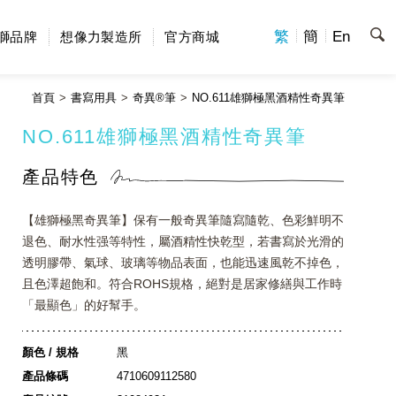
繁
簡
En
獅品牌
想像力製造所
官方商城
首頁
書寫用具
奇異®筆
NO.611雄獅極黑酒精性奇異筆
NO.611雄獅極黑酒精性奇異筆
產品特色
【雄獅極黑奇異筆】保有一般奇異筆隨寫隨乾、色彩鮮明不
退色、耐水性强等特性，屬酒精性快乾型，若書寫於光滑的
透明膠帶、氣球、玻璃等物品表面，也能迅速風乾不掉色，
且色澤超飽和。符合ROHS規格，絕對是居家修繕與工作時
「最顯色」的好幫手。
顏色 / 規格
黑
產品條碼
4710609112580