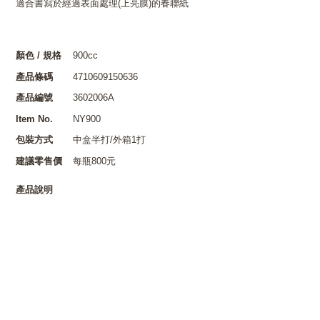
適合書寫於經過表面處理(上亮膜)的春聯紙
顏色 / 規格
900cc
產品條碼
4710609150636
產品編號
3602006A
Item No.
NY900
包裝方式
中盒半打/外箱1打
建議零售價
每瓶800元
產品說明