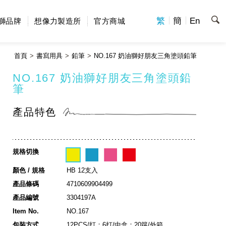
繁
簡
En
獅品牌
想像力製造所
官方商城
首頁
書寫用具
鉛筆
NO.167 奶油獅好朋友三角塗頭鉛筆
NO.167 奶油獅好朋友三角塗頭鉛
筆
產品特色
規格切換
顏色 / 規格
HB 12支入
產品條碼
4710609904499
產品編號
3304197A
Item No.
NO.167
包裝方式
12PCS/打；6打/中盒；20籮/外箱