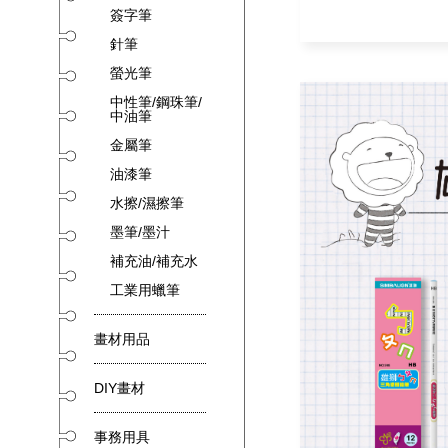
簽字筆
針筆
螢光筆
中性筆/鋼珠筆/
中油筆
金屬筆
油漆筆
水擦/濕擦筆
墨筆/墨汁
補充油/補充水
工業用蠟筆
畫材用品
DIY畫材
事務用具