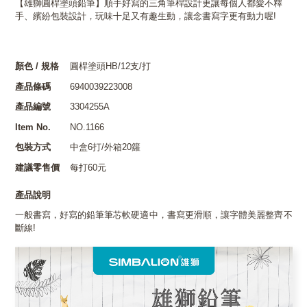
【雄獅圓桿塗頭鉛筆】順手好寫的三角筆桿設計更讓每個人都愛不釋
手、繽紛包裝設計，玩味十足又有趣生動，讓念書寫字更有動力喔!
顏色 / 規格
圓桿塗頭HB/12支/打
產品條碼
6940039223008
產品編號
3304255A
Item No.
NO.1166
包裝方式
中盒6打/外箱20籮
建議零售價
每打60元
產品說明
一般書寫，好寫的鉛筆筆芯軟硬適中，書寫更滑順，讓字體美麗整齊不
斷線!