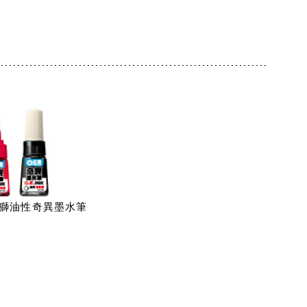
 雄獅油性奇異墨水筆