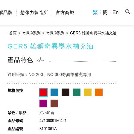
繁
簡
En
獅品牌
想像力製造所
官方商城
首頁
奇異®系列
奇異®系列
GER5 雄獅奇異墨水補充油
GER5 雄獅奇異墨水補充油
產品特色
適用筆類：NO.200、NO.300奇異筆補充專用
規格切換
顏色 / 規格
紅/5加侖
產品條碼
4710609150421
產品編號
3101061A