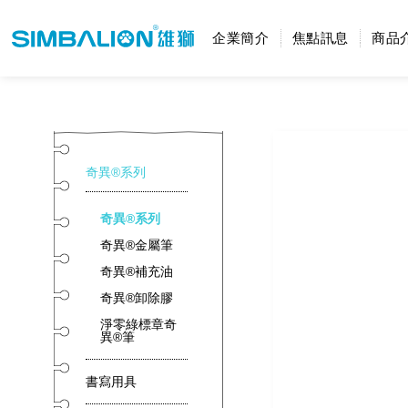
企業簡介
焦點訊息
商品
奇異®系列
奇異®系列
奇異®金屬筆
奇異®補充油
奇異®卸除膠
淨零綠標章奇
異®筆
書寫用具