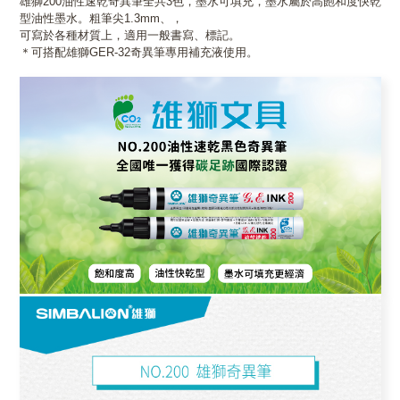
雄獅200油性速乾奇異筆全共3色，墨水可填充，墨水屬於高飽和度快乾
型油性墨水。粗筆尖1.3mm、，
可寫於各種材質上，適用一般書寫、標記。
＊可搭配雄獅GER-32奇異筆專用補充液使用。