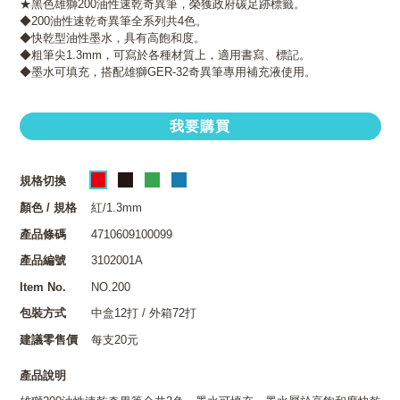
★黑色雄獅200油性速乾奇異筆，榮獲政府碳足跡標籤。
◆200油性速乾奇異筆全系列共4色。
◆快乾型油性墨水，具有高飽和度。
◆粗筆尖1.3mm，可寫於各種材質上，適用書寫、標記。
◆墨水可填充，搭配雄獅GER-32奇異筆專用補充液使用。
我要購買
規格切換
顏色 / 規格
紅/1.3mm
產品條碼
4710609100099
產品編號
3102001A
Item No.
NO.200
包裝方式
中盒12打 / 外箱72打
建議零售價
每支20元
產品說明