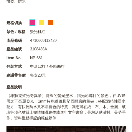
快乾、防水
規格切換
顏色 / 規格
螢光桃紅
產品條碼
4710609112429
產品編號
3108486A
Item No.
NP-681
包裝方式
中盒12打 / 外箱96打
建議零售價
每支20元
產品說明
【雄獅霓虹光奇異筆】特殊的螢光墨水，讓光彩奪目的顏色，在UV燈
照之下亮麗發光！1mm特殊纖維且堅固耐磨的筆尖，搭配酒精性墨水
配方，有快乾防水又不易褪色的特質，讓您可在紙、布、木、金屬、玻
璃等淺色材質上盡情揮灑創作或進行文字書寫，是您活動派對、美勞手
作、資料重點標記的絕佳夥伴！