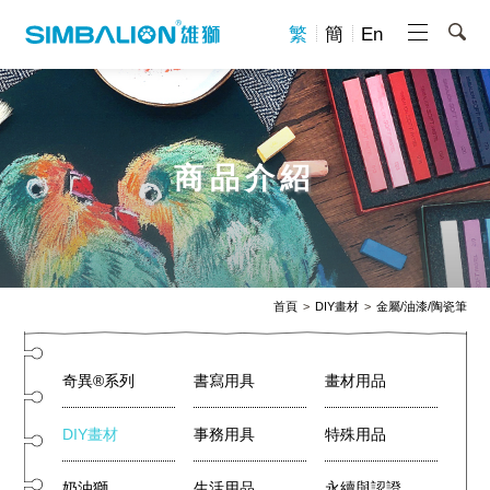
繁
簡
En
商品介紹
首頁
DIY畫材
金屬/油漆/陶瓷筆
奇異®系列
書寫用具
畫材用品
DIY畫材
事務用具
特殊用品
奶油獅
生活用品
永續與認證