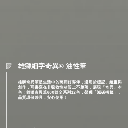
WCK 雲波固型水彩
KREEMO® 系列專業色鉛筆德國
神奇的浮水畫印染，原來這麼簡
自製生活的美，百變彩虹染方巾
雄獅細字奇異® 油性筆
色芯配方，專業級首選
單！
【WCK 雲波固型水彩】採用獨家設計的雲波造型調色盤
可瑞莫KREEMO® 系列專業色鉛筆德國色芯配方，筆觸
雄獅彩虹染共有6色顏料，可在布料與紙材上自由染出繽
雄獅彩虹染可在布料與紙材上自由染出繽紛色彩，從衣
雄獅奇異筆是生活中的萬用好夥伴，適用於標記、繪畫與
盒包裝，獨特設計筆架凹槽讓置筆便利不滑動、繪具1
細膩，色澤通透，疊色層次豐富，滑順畫感，專業級首選
紛色彩，從衣服、襪子、背包等生活風格小物，皆適合創
服、襪子、背包等生活風格小物，皆適合創作出屬於個人
創作，可書寫在非吸收性材質上不脫落，展現「奇異」本
支、吸水海綿、調色盤，體積輕巧且攜帶方便，非常適用
作出屬於個人的獨特配色。顏料安全無毒，居家也能輕
的獨特配色。
色！雄獅奇異筆600號全系列12色，榮獲「減碳標籤」，
於戶外寫生及隨筆創作。
鬆與孩子一同享受玩色生活！
品質環保兼具，安心使用！