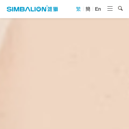
繁
簡
En