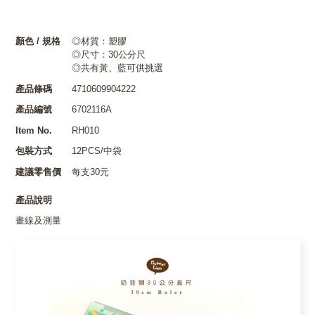
顏色 / 規格
◎材質：塑膠
◎尺寸：30公分尺
◎共有黃、藍可供挑選
產品條碼
4710609904222
產品編號
6702116A
Item No.
RH010
包裝方式
12PCS/中袋
建議零售價
每支30元
產品說明
畫線及測量