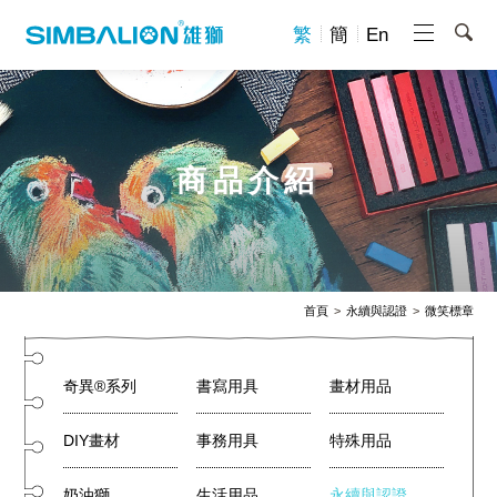
繁
簡
En
商品介紹
首頁
永續與認證
微笑標章
奇異®系列
書寫用具
畫材用品
DIY畫材
事務用具
特殊用品
奶油獅
生活用品
永續與認證